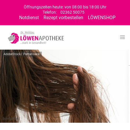
Öffnungszeiten heute: von 08:00 bis 18:00 Uhr
Telefon:
02362 50075
Notdienst
Rezept vorbestellen
LÖWENSHOP
AdobeStock/ Pattarisara
Symbolbild