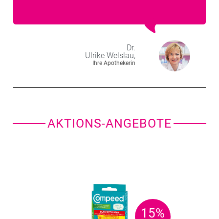
Dr.
Ulrike
Welslau,
Ihre Apothekerin
AKTIONS-ANGEBOTE
15%
15%