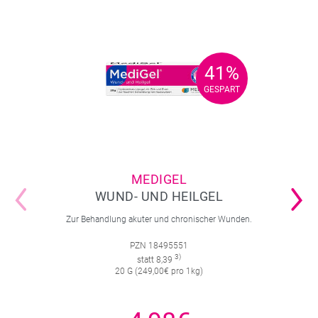
41%
41%
GESPART
GESPART
MEDIGEL
WUND- UND HEILGEL
Zur Behandlung akuter und chronischer Wunden.
PZN 18495551
3)
statt 8,39
20 G (249,00€ pro 1kg)