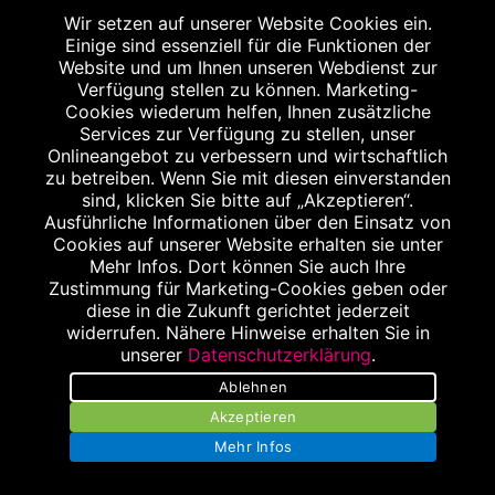
08:00 bis 18:30 Uhr
Wir setzen auf unserer Website Cookies ein.
Einige sind essenziell für die Funktionen der
Dienstag
Website und um Ihnen unseren Webdienst zur
08:00 bis 18:30 Uhr
Verfügung stellen zu können. Marketing-
Mittwoch
Cookies wiederum helfen, Ihnen zusätzliche
Services zur Verfügung zu stellen, unser
08:00 bis 18:00 Uhr
Onlineangebot zu verbessern und wirtschaftlich
Donnerstag
zu betreiben. Wenn Sie mit diesen einverstanden
08:00 bis 18:30 Uhr
sind, klicken Sie bitte auf „Akzeptieren“.
Ausführliche Informationen über den Einsatz von
Freitag
Cookies auf unserer Website erhalten sie unter
08:00 bis 18:00 Uhr
Mehr Infos. Dort können Sie auch Ihre
Samstag
Zustimmung für Marketing-Cookies geben oder
diese in die Zukunft gerichtet jederzeit
09:00 bis 14:00 Uhr
widerrufen. Nähere Hinweise erhalten Sie in
unserer
Datenschutzerklärung
.
Ablehnen
Akzeptieren
Mehr Infos