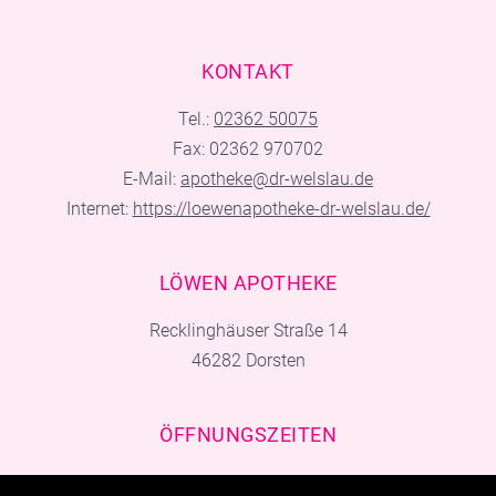
KONTAKT
Tel.:
02362 50075
Fax: 02362 970702
E-Mail:
apotheke@dr-welslau.de
Internet:
https://loewenapotheke-dr-welslau.de/
LÖWEN APOTHEKE
Recklinghäuser Straße 14
46282 Dorsten
ÖFFNUNGSZEITEN
Montag