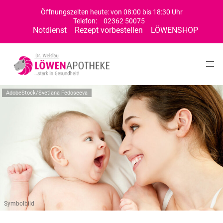
Öffnungszeiten heute: von 08:00 bis 18:30 Uhr
Telefon:
02362 50075
Notdienst
Rezept vorbestellen
LÖWENSHOP
AdobeStock/Svetlana Fedoseeva
Symbolbild