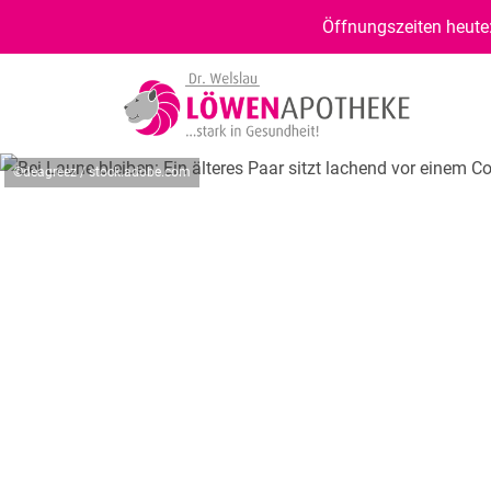
Öffnungszeiten heute:
©deagreez / stock.adobe.com