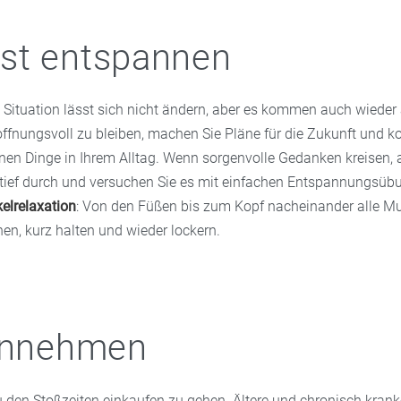
st entspannen
 Situation lässt sich nicht ändern, aber es kommen auch wieder 
ffnungsvoll zu bleiben, machen Sie Pläne für die Zukunft und ko
önen Dinge in Ihrem Alltag. Wenn sorgenvolle Gedanken kreisen, 
tief durch und versuchen Sie es mit einfachen Entspannungsüb
elrelaxation
: Von den Füßen bis zum Kopf nacheinander alle M
n, kurz halten und wieder lockern.
 annehmen
u den Stoßzeiten einkaufen zu gehen. Ältere und chronisch kra