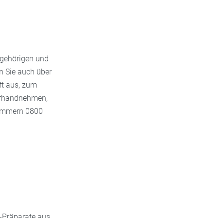
ngehörigen und
n Sie auch über
ft aus, zum
erhandnehmen,
Nummern 0800
t-Präparate aus