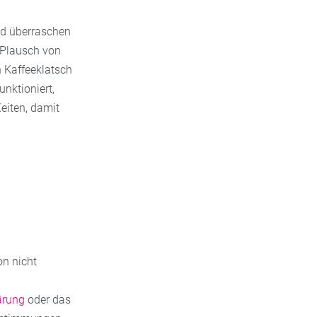
und überraschen
m Plausch von
n Kaffeeklatsch
nktioniert,
eiten, damit
on nicht
ärung
oder das