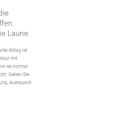
die
fen.
ie Laune.
te Alltag ist
etour mit
ann es normal
cht. Geben Sie
ung, Austausch