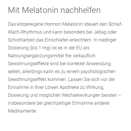
produziert. Für empfindliche Menschen, etwa mit
Minz- oder Melissenöl, die erfrischend wirken.
Mit Melatonin nachhelfen
Magenbeschwerden, können sehr kalte Getränke am
Einreibungen oder Frischegels mit Pflanzenextrakten
Abend belastend sein. Besser sind lauwarme oder
aus Pfefferminze, Latschenkiefernöl,
Arnika
oder
Aloe
Das körpereigene Hormon Melatonin steuert den Schlaf-
zimmerwarme Getränke wie Wasser oder ungesüßter
vera
kühlen die Haut vor dem Schlafengehen. In Ihrer
Wach-Rhythmus und kann besonders bei Jetlag oder
Kräutertee.
Löwen Apotheke erhalten Sie das passende Produkt.
Schichtarbeit das Einschlafen erleichtern. In niedriger
Dosierung (bis 1 mg) ist es in der EU als
Nahrungsergänzungsmittel frei verkäuflich.
Gewöhnungseffekte sind bei korrekter Anwendung
selten, allerdings kann es zu einem psychologischen
Gewöhnungseffekt kommen. Lassen Sie sich vor der
Einnahme in Ihrer Löwen Apotheke zu Wirkung,
Dosierung und möglichen Wechselwirkungen beraten –
insbesondere bei gleichzeitiger Einnahme anderer
Medikamente.