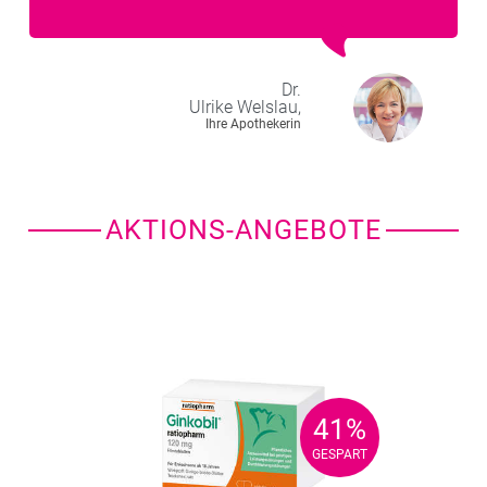
Dr.
Ulrike
Welslau,
Ihre Apothekerin
AKTIONS-ANGEBOTE
41%
41%
GESPART
GESPART