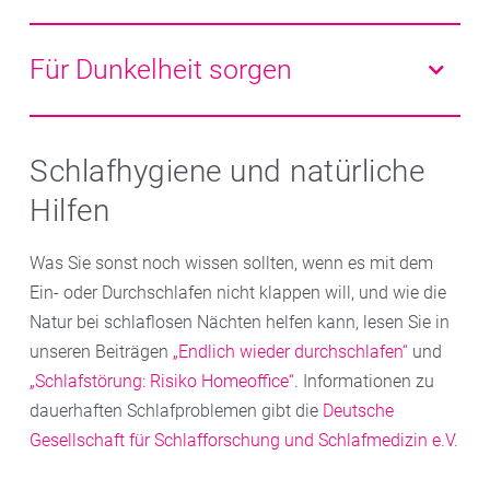
Schleimhäute nicht zu reizen.
Kunstfaser kann die Feuchtigkeit schlecht aufnehmen
Leichte Sommerbettwäsche, etwa aus Jersey oder
und abtransportieren. Besser eignet sich locker
Seersucker, lässt uns Hitze besser aushalten. Finger
Für Dunkelheit sorgen
sitzende Wäsche aus Baumwolle, Leinen oder
weg von dicken, angerauten Stoffen wie Biber oder
Naturseide. Manche legen die Kleidung vor dem
Flanell. Manche Matratzen haben übrigens eine
Bei Helligkeit schlafen können nicht alle. Wer
Anziehen etwa zehn Minuten in den Kühlschrank – für
Winter- und eine Sommerseite.
Rollläden oder Verdunklungsrollos hat, ist gut dran.
Schlafhygiene und natürliche
den extra Frische-Kick.
Andere Lichtempfindliche können zu einer
Hilfen
verdunkelnden Schlafmaske greifen, die es auch in
Ihrer Löwen Apotheke gibt.
Was Sie sonst noch wissen sollten, wenn es mit dem
Ein- oder Durchschlafen nicht klappen will, und wie die
Natur bei schlaflosen Nächten helfen kann, lesen Sie in
unseren Beiträgen
„Endlich wieder durchschlafen“
und
„Schlafstörung: Risiko Homeoffice“
. Informationen zu
dauerhaften Schlafproblemen gibt die
Deutsche
Gesellschaft für Schlafforschung und Schlafmedizin e.V.