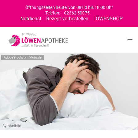
Öffnungszeiten heute: von 08:00 bis 18:00 Uhr
Telefon:
02362 50075
Notdienst
Rezept vorbestellen
LÖWENSHOP
AdobeStock/bmf-foto.de
Symbolbild