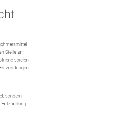
cht
Schmerzmittel
n Stelle an:
triene spielen
 Entzündungen.
el, sondern
e Entzündung