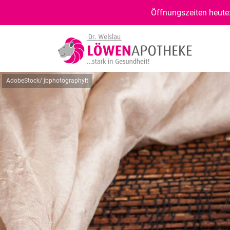
Öffnungszeiten heute:
AdobeStock/ jbphotographylt