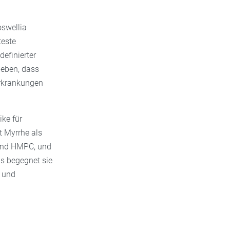
oswellia
teste
efinierter
ieben, dass
erkrankungen
ke für
 Myrrhe als
 und HMPC, und
is begegnet sie
und