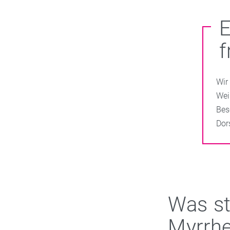
E
f
Wir
Wei
Bes
Dor
Was st
Myrrh