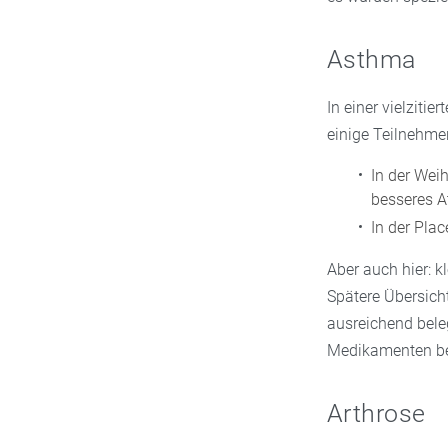
Asthma
In einer vielzit
einige Teilnehmen
In der Wei
besseres A
In der Plac
Aber auch hier: k
Spätere Übersicht
ausreichend bele
Medikamenten be
Arthrose