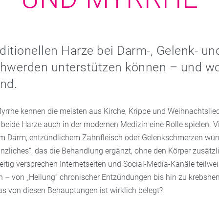
aditionellen Harze bei Darm-, Gelenk- un
werden unterstützen können – und wo
nd.
rrhe kennen die meisten aus Kirche, Krippe und Weihnachtslie
s beide Harze auch in der modernen Medizin eine Rolle spielen. 
em Darm, entzündlichem Zahnfleisch oder Gelenkschmerzen wün
anzliches“, das die Behandlung ergänzt, ohne den Körper zusätzl
eitig versprechen Internetseiten und Social-Media-Kanäle teilwei
 – von „Heilung“ chronischer Entzündungen bis hin zu krebs
as von diesen Behauptungen ist wirklich belegt?