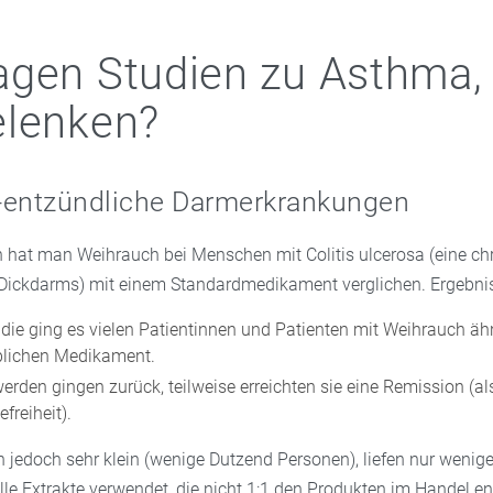
agen Studien zu Asthma,
elenken?
-entzündliche Darmerkrankungen
en hat man Weihrauch bei Menschen mit Colitis ulcerosa (eine ch
Dickdarms) mit einem Standardmedikament verglichen. Ergebnis
tudie ging es vielen Patientinnen und Patienten mit Weihrauch äh
blichen Medikament.
erden gingen zurück, teilweise erreichten sie eine Remission (a
freiheit).
n jedoch sehr klein (wenige Dutzend Personen), liefen nur weni
lle Extrakte verwendet, die nicht 1:1 den Produkten im Handel e