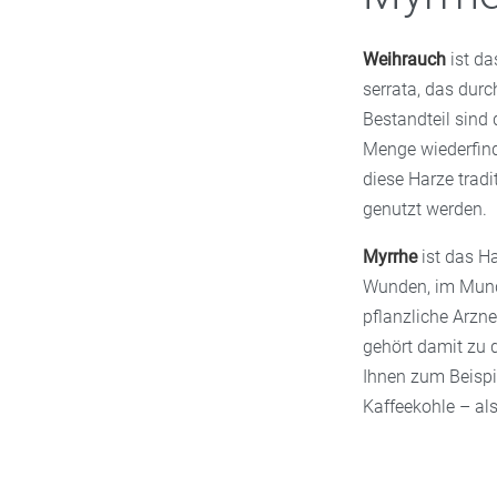
Weihrauch
ist da
serrata, das dur
Bestandteil sind 
Menge wiederfinde
diese Harze trad
genutzt werden.
Myrrhe
ist das H
Wunden, im Mund
pflanzliche Arz
gehört damit zu d
Ihnen zum Beispi
Kaffeekohle – al