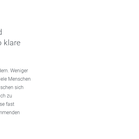
d
 klare
dern. Weniger
Viele Menschen
schen sich
ich zu
se fast
hemmenden