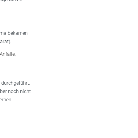
sthma bekamen
arat).
Anfälle,
 durchgeführt.
aber noch nicht
dernen