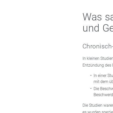
Was s
und G
Chronisch
In kleinen Studi
Entzündung des 
In einer S
mit dem ü
Die Beschw
Beschwerde
Die Studien ware
es wurden spezie