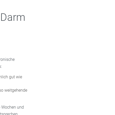
 Darm
ronische
:
nlich gut wie
lso weitgehende
ge Wochen und
ntsprechen.