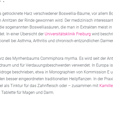
s getrocknete Harz verschiedener Boswellia-Bäume, vor allem B
ch Anritzen der Rinde gewonnen wird. Der medizinisch interessan
die sogenannten Boswelliasäuren, die man in Extrakten meist in d
t. In einer Übersicht der
Universitätsklinik Freiburg
wird beschr
itionell bei Asthma, Arthritis und chronisch-entzündlichen Darm
arz des Myrrhenbaums Commiphora myrrha. Es wird seit der Anti
raum und für Verdauungsbeschwerden verwendet. In Europa ist
neidroge beschrieben, etwa in Monographien von Kommission E
en besser eingeordneten traditionellen Heilpflanzen. In der Prax
el als Tinktur für das Zahnfleisch oder – zusammen mit
Kamille
s Tablette für Magen und Darm.