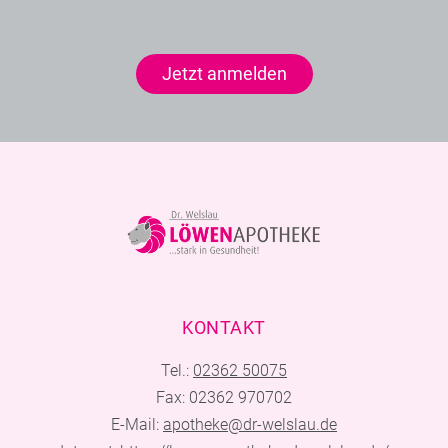
Jetzt anmelden
KONTAKT
Tel.:
02362 50075
Fax: 02362 970702
E-Mail:
apotheke@dr-welslau.de