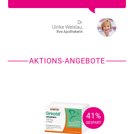
Dr.
Ulrike
Welslau,
Ihre Apothekerin
AKTIONS-ANGEBOTE
41%
41%
GESPART
GESPART