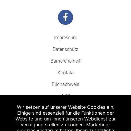
Impressum
Datenschutz
Barrierefreiheit
Kontakt
Bildnachweis
AGB
Wir setzen auf unserer Website Cookies ein.
Einige sind essenziell für die Funktionen der
Website und um Ihnen unseren Webdienst zur
Verfügung stellen zu können. Marketing-
Cookies wiederum helfen, Ihnen zusätzliche
Abgabe in haushaltsüblichen Mengen, solange der Vorrat reicht. Für Druck-