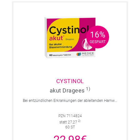
16%
16%
GESPART
GESPART
CYSTINOL
1)
akut Dragees
Bei entzündlichen Erkrankungen der ableitenden Harnwege.
PZN 7114824
2)
statt 27,27
60 ST