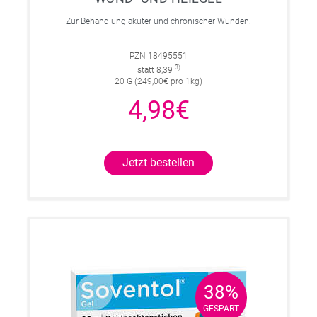
Zur Behandlung akuter und chronischer Wunden.
PZN 18495551
3)
statt 8,39
20 G (249,00€ pro 1kg)
4,98€
Jetzt bestellen
38%
38%
GESPART
GESPART