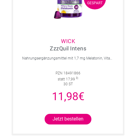
GESPART
GESPART
WICK
ZzzQuil Intens
Nahrungsergänzungsmittel mit 1,7 mg Melatonin, Vitamin B6, Kamille, Lavendel und Baldrian. Mit natürlichem Waldfruchtgeschmack.
PZN 18491866
3)
statt 17,99
30 ST
11,98€
Jetzt bestellen