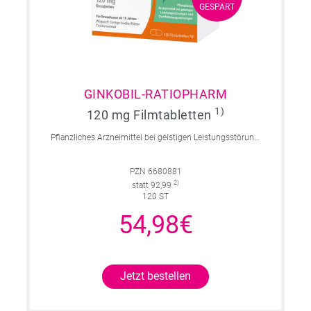
GESPART
GESPART
GINKOBIL-RATIOPHARM
1)
120 mg Filmtabletten
Pflanzliches Arzneimittel bei geistigen Leistungsstörungen und Durchblutungsstörungen.
PZN 6680881
2)
statt 92,99
120 ST
54,98€
Jetzt bestellen