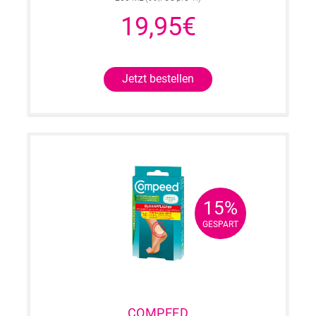
19,95€
Jetzt bestellen
15%
15%
GESPART
GESPART
COMPEED