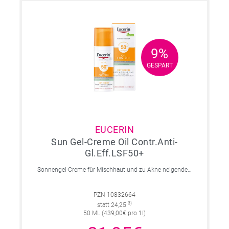
9%
9%
GESPART
GESPART
EUCERIN
Sun Gel-Creme Oil Contr.Anti-
Gl.Eff.LSF50+
Sonnengel-Creme für Mischhaut und zu Akne neigender Haut mit 8-Stunden-Anti-Glanz-Effekt.
PZN 10832664
3)
statt 24,25
50 ML (439,00€ pro 1l)