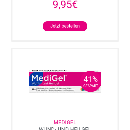
9,95€
Jetzt bestellen
41%
41%
GESPART
GESPART
MEDIGEL
WUND- UND HEILGEL