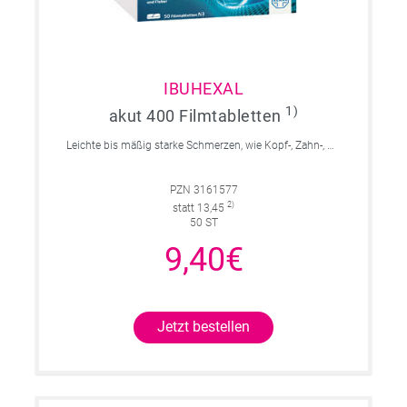
IBUHEXAL
1)
akut 400 Filmtabletten
Leichte bis mäßig starke Schmerzen, wie Kopf-, Zahn-, Regelschmerzen, Fieber.
PZN 3161577
2)
statt 13,45
50 ST
9,40€
Jetzt bestellen