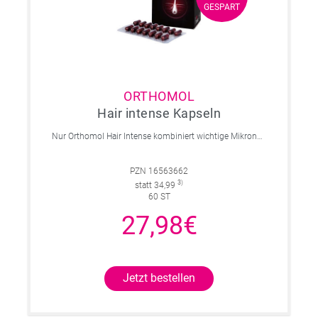
GESPART
GESPART
ORTHOMOL
Hair intense Kapseln
Nur Orthomol Hair Intense kombiniert wichtige Mikronährstoffe und B-Vitamine mit den Aminosäuren L-Cystein und L-Methionin sowie dem patentierten Hirse-Extrakt KeraLiacin®, der unter anderem Miliacin enthält.
PZN 16563662
3)
statt 34,99
60 ST
27,98€
Jetzt bestellen