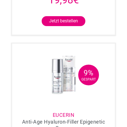
19,98€
Jetzt bestellen
9%
9%
GESPART
GESPART
EUCERIN
Anti-Age Hyaluron-Filler Epigenetic