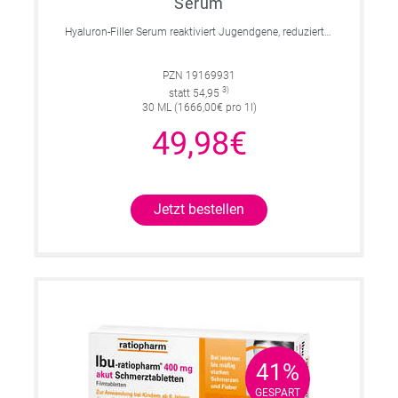
Serum
Hyaluron-Filler Serum reaktiviert Jugendgene, reduziert Falten und feine Linien, spendet intensive Feuchtigkeit und strafft die Gesichtskonturen.
PZN 19169931
3)
statt 54,95
30 ML (1666,00€ pro 1l)
49,98€
Jetzt bestellen
41%
41%
GESPART
GESPART