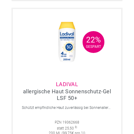
22%
22%
GESPART
GESPART
LADIVAL
allergische Haut Sonnenschutz-Gel
LSF 50+
Schützt empfindliche Haut zuverlässig bei Sonnenallergie und Mallorca-Akne. Mit 4-fach Zellschutz und einer leichten, nicht fettenden Gel-Formel.
PZN 19362668
3)
statt 25,50
200 ML (99,75€ pro 1l)