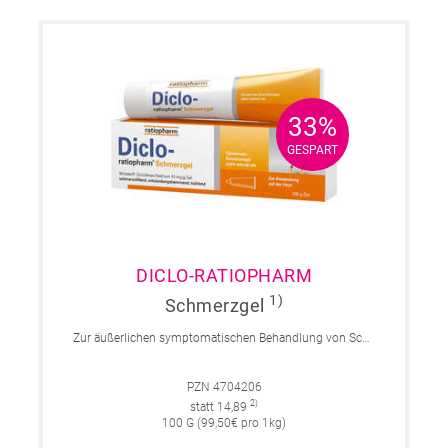
33%
33%
GESPART
GESPART
DICLO-RATIOPHARM
1)
Schmerzgel
Zur äußerlichen symptomatischen Behandlung von Schmerzen, Entzündungen und Schwellungen. Für Erwachsene und Jugendliche über 14 Jahre.
PZN 4704206
2)
statt 14,89
100 G (99,50€ pro 1kg)