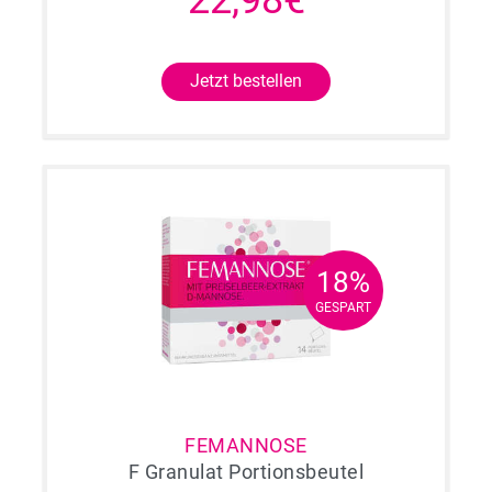
22,98€
Jetzt bestellen
18%
18%
GESPART
GESPART
FEMANNOSE
F Granulat Portionsbeutel