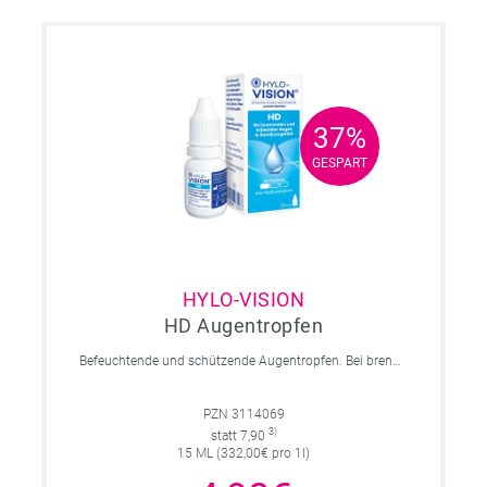
37%
37%
GESPART
GESPART
HYLO-VISION
HD Augentropfen
Befeuchtende und schützende Augentropfen. Bei brennenden und tränenden Augen und Sandkorngefühl.
PZN 3114069
3)
statt 7,90
15 ML (332,00€ pro 1l)