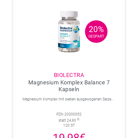
20%
20%
GESPART
GESPART
BIOLECTRA
Magnesium Komplex Balance 7
Kapseln
Magnesium Komplex mit sieben ausgewogenen Salzen für eine flexible und gut verträgliche tägliche Magnesiumversorgung. Vegan, ohne unnötige Zusatzstoffe und leicht zu schlucken.
PZN 20300052
3)
statt 24,90
120 ST