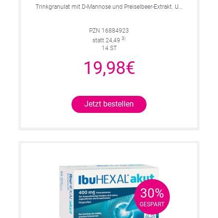
Trinkgranulat mit D-Mannose und Preiselbeer-Extrakt. Unterstützt die natürliche Blasen- und Harnwegsgesundhei
PZN 16884923
3)
statt 24,49
14 ST
19,98€
Jetzt bestellen
30%
30%
GESPART
GESPART