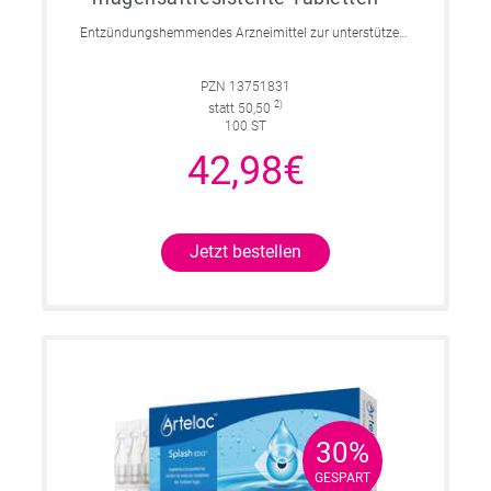
Entzündungshemmendes Arzneimittel zur unterstützenden Enzymtherapie bei Arthrose, Verletzungen und Entzündungen.
PZN 13751831
2)
statt 50,50
100 ST
42,98€
Jetzt bestellen
30%
30%
GESPART
GESPART