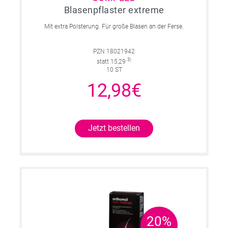
Blasenpflaster extreme
Mit extra Polsterung. Für große Blasen an der Ferse.
PZN 18021942
3)
statt 15,29
10 ST
12,98€
Jetzt bestellen
20%
20%