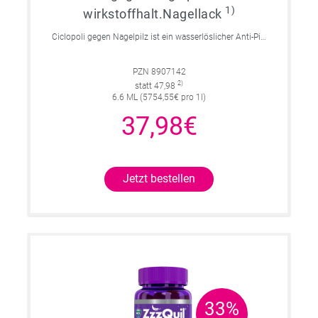
1)
wirkstoffhalt.Nagellack
Ciclopoli gegen Nagelpilz ist ein wasserlöslicher Anti-Pilz-Lack mit Tiefwirk-Effekt. Einfach anzuwenden. Stark in der Wirkung.
PZN 8907142
2)
statt 47,98
6.6 ML (5754,55€ pro 1l)
37,98€
Jetzt bestellen
33%
33%