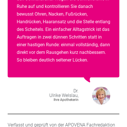
Ruhe auf und kontrollieren Sie danach
bewusst Ohren, Nacken, Fußrücken,
Handrücken, Haaransatz und die Stelle entlang
des Scheitels. Ein einfacher Alltagstrick ist das
Auftragen in zwei dünnen Schritten statt in
einer hastigen Runde: einmal vollständig, dann
direkt vor dem Rausgehen kurz nachbessern.
So bleiben deutlich seltener Lücken.
Dr.
Ulrike
Welslau,
Ihre Apothekerin
Verfasst und geprüft von der APOVENA Fachredaktion