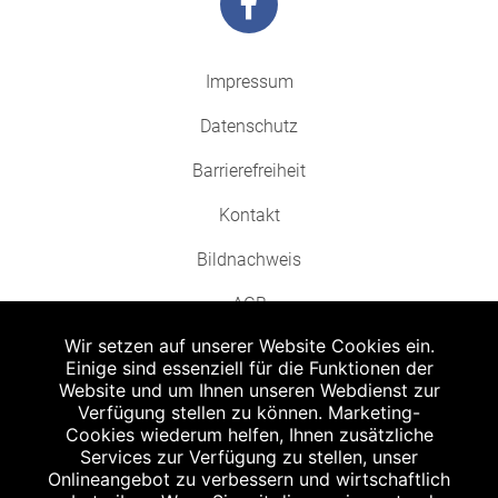
Impressum
Datenschutz
Barrierefreiheit
Kontakt
Bildnachweis
AGB
Wir setzen auf unserer Website Cookies ein.
Einige sind essenziell für die Funktionen der
Website und um Ihnen unseren Webdienst zur
Verfügung stellen zu können. Marketing-
Cookies wiederum helfen, Ihnen zusätzliche
Abgabe in haushaltsüblichen Mengen, solange der Vorrat reicht. Für Druck-
und Satzfehler keine Haftung.
Services zur Verfügung zu stellen, unser
1
Onlineangebot zu verbessern und wirtschaftlich
Zu Risiken und Nebenwirkungen lesen Sie die Packungsbeilage und fragen
Sie Ihren Arzt oder Apotheker.