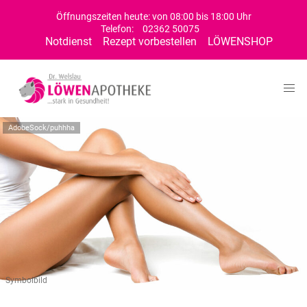
Öffnungszeiten heute: von 08:00 bis 18:00 Uhr
Telefon:
02362 50075
Notdienst
Rezept vorbestellen
LÖWENSHOP
AdobeSock/puhhha
Symbolbild