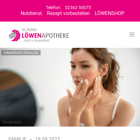
Telefon:
02362 50075
Notdienst
Rezept vorbestellen
LÖWENSHOP
AdobeStock/Shisu_ka
Symbolbild
FAMILIE
–
19.09.2023