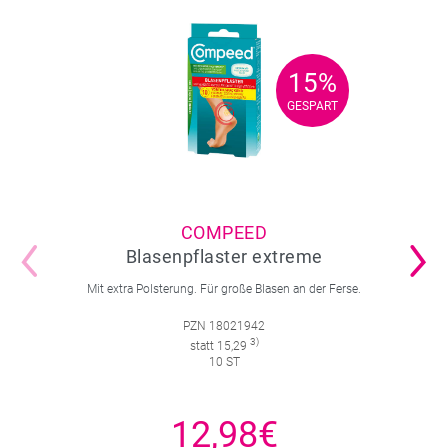
15%
15%
GESPART
GESPART
COMPEED
Blasenpflaster extreme
Mit extra Polsterung. Für große Blasen an der Ferse.
PZN 18021942
3)
statt 15,29
10 ST
12,98€