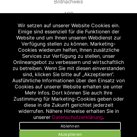
Bildnachweis
AGB
Wir setzen auf unserer Website Cookies ein.
Einige sind essenziell für die Funktionen der
Website und um Ihnen unseren Webdienst zur
Verfügung stellen zu können. Marketing-
Cookies wiederum helfen, Ihnen zusätzliche
Abgabe in haushaltsüblichen Mengen, solange der Vorrat reicht. Für Druck-
und Satzfehler keine Haftung.
Services zur Verfügung zu stellen, unser
1
Onlineangebot zu verbessern und wirtschaftlich
Zu Risiken und Nebenwirkungen lesen Sie die Packungsbeilage und fragen
Sie Ihren Arzt oder Apotheker.
zu betreiben. Wenn Sie mit diesen einverstanden
2
sind, klicken Sie bitte auf „Akzeptieren“.
Angabe nach der deutschen Arzneimitteltaxe Apothekenerstattungspreis
(AEP). Der AEP ist keine unverbindliche Preisempfehlung der Hersteller. Der
Ausführliche Informationen über den Einsatz von
AEP ist ein von den Apotheken in Ansatz gebrachter Preis für rezeptfreie
Cookies auf unserer Website erhalten sie unter
Arzneimittel. Er entspricht in der Höhe dem für Apotheken verbindlichen
Mehr Infos. Dort können Sie auch Ihre
Abgabepreis, zu dem eine Apotheke in bestimmten Fällen (z.B. bei Kindern
Zustimmung für Marketing-Cookies geben oder
unter 12 Jahren) das Produkt mit der gesetzlichen Krankenversicherung
abrechnet. Der AEP ist der allgemeine Erstattungspreis im Falle einer
diese in die Zukunft gerichtet jederzeit
Kostenübernahme durch die gesetzlichen Krankenkassen, vor Abzug eines
widerrufen. Nähere Hinweise erhalten Sie in
Zwangsrabattes (zur Zeit 5%) nach §130 Abs. 1 SGB V.
unserer
Datenschutzerklärung
.
3
Unverbindliche Preisempfehlung des Herstellers (UVP).
Ablehnen
powered by apovena.de
Akzeptieren