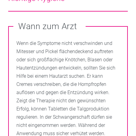
Fischölkapseln enthalten. Das Gleiche gilt für eine
sein. Seifenfreier Reinigungsschaum entfernt
gepflegt. Cremen sollte man nur dort, wo es nötig ist.
gesunde Bakterienflora
im Darm, die sich durch
überschüssigen Talg auf sanfte Weise.
Bei fettiger Haut also höchstens im Bereich des
Auf den Handflächen befinden sich viele Bakterien,
ballaststoffreiche Ernährung und probiotische
Jochbeins. An allen anderen Stellen produziert die zu
daher ist regelmäßiges
Händewaschen
wichtig.
Wann zum Arzt
Produkte aus der Apotheke fördern lässt.
Unreinheiten neigende Haut genügend eigenes Fett. In
Verwenden Sie außerdem verschiedene Handtücher
Ihrer Löwen Apotheke beraten wir Sie gerne zu
für Ihr Gesicht und für die Hände.
Wenn die Symptome nicht verschwinden und
geeigneten Produkten gegen Pickel.
Mitesser und Pickel flächendeckend auftreten
oder sich großflächige Knötchen, Blasen oder
Hautentzündungen entwickeln, sollten Sie sich
Hilfe bei einem Hautarzt suchen. Er kann
Cremes verschreiben, die die Hornpfropfen
auflösen und gegen die Entzündung wirken.
Zeigt die Therapie nicht den gewünschten
Erfolg, können Tabletten die Talgproduktion
regulieren. In der Schwangerschaft dürfen sie
nicht eingenommen werden. Während der
Anwendung muss sicher verhütet werden.