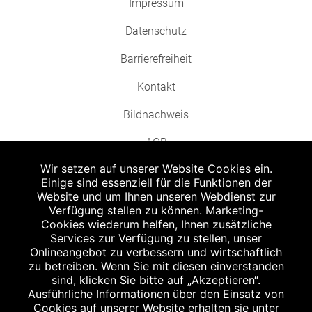
Impressum
Datenschutz
Barrierefreiheit
Kontakt
Bildnachweis
AGB
Wir setzen auf unserer Website Cookies ein.
Einige sind essenziell für die Funktionen der
Website und um Ihnen unseren Webdienst zur
Verfügung stellen zu können. Marketing-
Cookies wiederum helfen, Ihnen zusätzliche
Abgabe in haushaltsüblichen Mengen, solange der Vorrat reicht. Für Druck-
und Satzfehler keine Haftung.
Services zur Verfügung zu stellen, unser
1
Onlineangebot zu verbessern und wirtschaftlich
Zu Risiken und Nebenwirkungen lesen Sie die Packungsbeilage und fragen
Sie Ihren Arzt oder Apotheker.
zu betreiben. Wenn Sie mit diesen einverstanden
2
sind, klicken Sie bitte auf „Akzeptieren“.
Angabe nach der deutschen Arzneimitteltaxe Apothekenerstattungspreis
(AEP). Der AEP ist keine unverbindliche Preisempfehlung der Hersteller. Der
Ausführliche Informationen über den Einsatz von
AEP ist ein von den Apotheken in Ansatz gebrachter Preis für rezeptfreie
Cookies auf unserer Website erhalten sie unter
Arzneimittel. Er entspricht in der Höhe dem für Apotheken verbindlichen