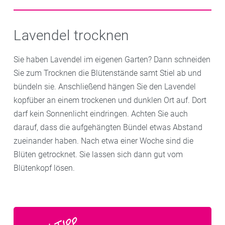
weiteren Tuch befestigen und wirken lassen, bis die
praktischen Nebeneffekt: Der Geruch hält Ungeziefer
Ein Lavendelsäckchen im Kleiderschrank hält nicht
Wärme nachlässt. Der entspannende Brustwickel
wie Mücken fern.
nur lästige Motten fern – es sorgt auch für einen
Lavendel trocknen
kann auch schon bei kleinen Kindern angewandt
angenehmen Duft. Zum Befüllen der Säckchen eignet
werden.
sich am besten getrockneter Lavendel aus der
Sie haben Lavendel im eigenen Garten? Dann schneiden
Apotheke oder aus dem eigenen Garten.
Sie zum Trocknen die Blütenstände samt Stiel ab und
bündeln sie. Anschließend hängen Sie den Lavendel
kopfüber an einem trockenen und dunklen Ort auf. Dort
darf kein Sonnenlicht eindringen. Achten Sie auch
darauf, dass die aufgehängten Bündel etwas Abstand
zueinander haben. Nach etwa einer Woche sind die
Blüten getrocknet. Sie lassen sich dann gut vom
Blütenkopf lösen.