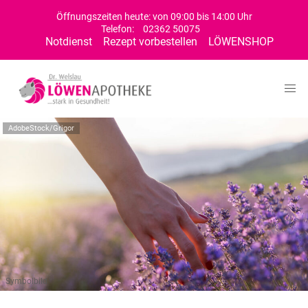
Öffnungszeiten heute: von 09:00 bis 14:00 Uhr
Telefon:
02362 50075
Notdienst
Rezept vorbestellen
LÖWENSHOP
AdobeStock/Grigor
Symbolbild