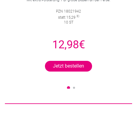
PZN 18021942
3)
statt 15,29
10 ST
12,98€
Jetzt bestellen