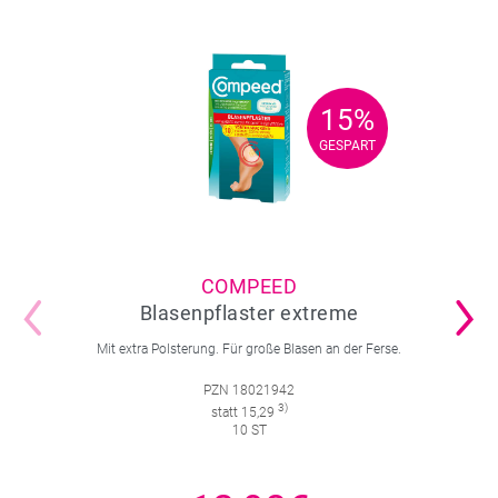
15%
15%
GESPART
GESPART
COMPEED
Blasenpflaster extreme
Mit extra Polsterung. Für große Blasen an der Ferse.
PZN 18021942
3)
statt 15,29
10 ST