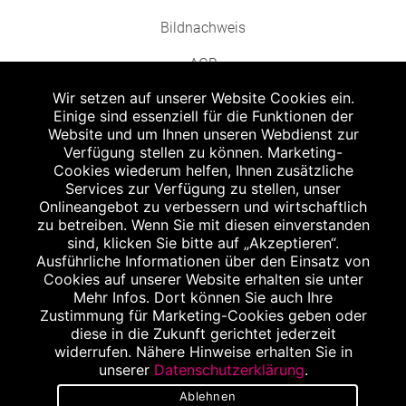
Bildnachweis
AGB
Wir setzen auf unserer Website Cookies ein.
Einige sind essenziell für die Funktionen der
Website und um Ihnen unseren Webdienst zur
Verfügung stellen zu können. Marketing-
Cookies wiederum helfen, Ihnen zusätzliche
Abgabe in haushaltsüblichen Mengen, solange der Vorrat reicht. Für Druck-
und Satzfehler keine Haftung.
Services zur Verfügung zu stellen, unser
1
Onlineangebot zu verbessern und wirtschaftlich
Zu Risiken und Nebenwirkungen lesen Sie die Packungsbeilage und fragen
Sie Ihren Arzt oder Apotheker.
zu betreiben. Wenn Sie mit diesen einverstanden
2
sind, klicken Sie bitte auf „Akzeptieren“.
Angabe nach der deutschen Arzneimitteltaxe Apothekenerstattungspreis
(AEP). Der AEP ist keine unverbindliche Preisempfehlung der Hersteller. Der
Ausführliche Informationen über den Einsatz von
AEP ist ein von den Apotheken in Ansatz gebrachter Preis für rezeptfreie
Cookies auf unserer Website erhalten sie unter
Arzneimittel. Er entspricht in der Höhe dem für Apotheken verbindlichen
Mehr Infos. Dort können Sie auch Ihre
Abgabepreis, zu dem eine Apotheke in bestimmten Fällen (z.B. bei Kindern
Zustimmung für Marketing-Cookies geben oder
unter 12 Jahren) das Produkt mit der gesetzlichen Krankenversicherung
abrechnet. Der AEP ist der allgemeine Erstattungspreis im Falle einer
diese in die Zukunft gerichtet jederzeit
Kostenübernahme durch die gesetzlichen Krankenkassen, vor Abzug eines
widerrufen. Nähere Hinweise erhalten Sie in
Zwangsrabattes (zur Zeit 5%) nach §130 Abs. 1 SGB V.
unserer
Datenschutzerklärung
.
3
Unverbindliche Preisempfehlung des Herstellers (UVP).
Ablehnen
powered by apovena.de