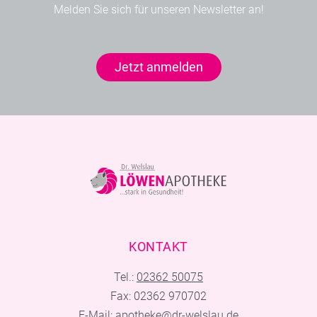
Melden Sie sich für unseren Newsletter an!
Jetzt anmelden
KONTAKT
Tel.:
02362 50075
Fax: 02362 970702
E-Mail:
apotheke@dr-welslau.de