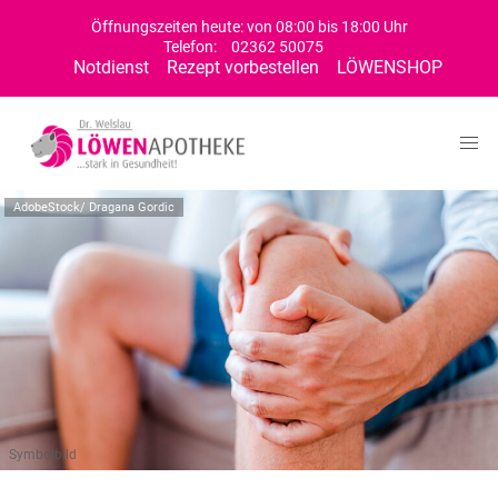
Öffnungszeiten heute: von 08:00 bis 18:00 Uhr
Telefon:
02362 50075
Notdienst
Rezept vorbestellen
LÖWENSHOP
AdobeStock/ Dragana Gordic
Symbolbild