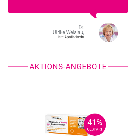
Dr.
Ulrike
Welslau,
Ihre Apothekerin
AKTIONS-ANGEBOTE
41%
41%
GESPART
GESPART