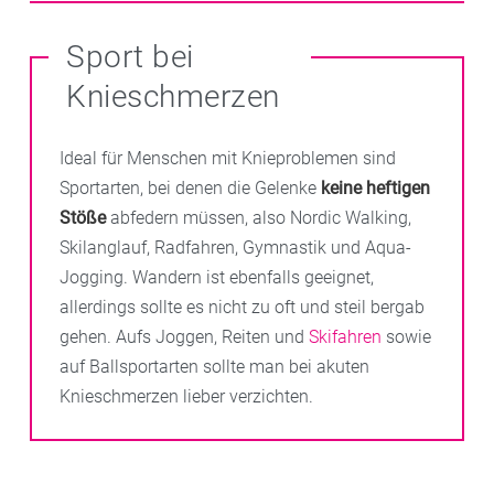
von außen zugeführt werden. Hyaluron und Kollagen
Hierfür eignen sich die Wirkstoffe Diclofenac,
Ganz wichtig
:
In Bewegung bleiben! Der Knieknorpel
können Wasser speichern und die
Ibuprofen und Naproxen. Am besten lassen Sie sich
wird ernährt, indem er Belastung erfährt. Das
Sport bei
Stoßdämpferfunktion übernehmen. Auch Vitamin C
dazu gezielt bei uns in Ihrer Apotheke beraten.
Zusammendrücken der Knorpelsubstanz spült die
Knieschmerzen
braucht man für die Kollagenbildung gesunder
Nährstoffe an den Ort, wo sie benötigt werden. Wer
Knorpel. Vitamin E, Zink und Selen schützen die
sich ausschließlich schont, setzt seinen Knieknorpel
Zellen, ebenso wie verschiedene Spurenelemente wie
auf Diät. Das ist kontraproduktiv bei
Ideal für Menschen mit Knieproblemen sind
etwa Mangan und Kupfer. Präparate mit den
Gelenkproblemen.
Sportarten, bei denen die Gelenke
keine heftigen
passenden
Nährstoffkombinationen bei Arthrose
Stöße
abfedern müssen, also Nordic Walking,
erhalten Sie bei uns in Ihrer Apotheke.
Skilanglauf, Radfahren, Gymnastik und Aqua-
Jogging. Wandern ist ebenfalls geeignet,
allerdings sollte es nicht zu oft und steil bergab
gehen. Aufs Joggen, Reiten und
Skifahren
sowie
auf Ballsportarten sollte man bei akuten
Knieschmerzen lieber verzichten.