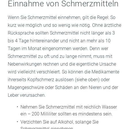
Schmerzmitteln kann wiederum zu Kopfschmerz
Einnahme von Schmerzmitteln
Das ist zu beachten:
Der Wirkstoff ASS ist in der
Das ist zu beachten:
Es gibt die Wirkstoffe für kleinere
führen. Diese können auftreten, wenn Sie an mehr als
Schwangerschaft nicht geeignet. Auch Ibuprofen
Kinder als Zäpfchen oder Säfte, für Schulkinder in
15 Tagen im Monat ein einfaches Schmerzmittel
Wenn Sie Schmerzmittel einnehmen, gilt die Regel: So
sollte insbesondere ab der 28.
Form von Tabletten oder Schmelztabletten. Niedrig
einnehmen. Bei Triptanen kann sich der Effekt schon
kurz wie möglich und so wenig wie nötig. Ohne ärztliche
Schwangerschaftswoche nicht mehr zum Einsatz
dosiert ist Ibuprofen ab dem dritten Lebensmonat
früher zeigen.
Rücksprache sollten Schmerzmittel nicht länger als 3
kommen. Unter anderem weil die Wirkstoffe die
zugelassen, Paracetamol ohne Altersbeschränkung.
bis 4 Tage hintereinander und nicht an mehr als 10
Blutungsneigung erhöhen.
Bei kleineren Kindern richtet sich die Dosierung neben
Tagen im Monat eingenommen werden. Denn wer
dem Alter auch nach dem Körpergewicht. Gerade
Schmerzmittel zu oft und zu lange nimmt, muss mit
Paracetamol darf aufgrund möglicher
Nebenwirkungen rechnen und die eigentliche Ursache
Leberschädigung nicht zu viel eingenommen werden.
wird vielleicht verschleiert. So können die Medikamente
Beachten Sie daher die Tageshöchstdosis –
ihrerseits Kopfschmerz auslösen (siehe oben) oder
insbesondere, wenn Ihr Kind weitere Medikamente
Magengeschwüre oder Schäden an den Nieren und der
bekommt. Der Wirkstoff ASS sollte bei Kindern unter
Leber verursachen.
12 Jahren nicht angewendet werden, insbesondere
Nehmen Sie Schmerzmittel mit reichlich Wasser
nicht bei fieberhaften Infekten. Es besteht das Risiko
ein – 200 Milliliter sollten es mindestens sein.
eines Reye-Syndroms, einer seltenen, aber potenziell
Verzichten Sie auf Alkohol, solange Sie
tödlichen Erkrankung von Gehirn und Leber.
Schmerzmittel einnehmen.