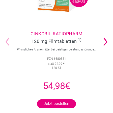
GESPART
GESPART
GINKOBIL-RATIOPHARM
1)
120 mg Filmtabletten
Pflanzliches Arzneimittel bei geistigen Leistungsstörungen und Durchblutungsstörungen.
PZN 6680881
2)
statt 92,99
120 ST
54,98€
Jetzt bestellen