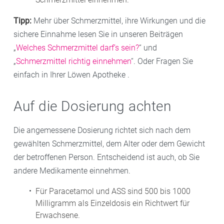
Scheuen Sie sich nicht, uns Ihre Fragen zum Thema
Tipp:
Mehr über Schmerzmittel, ihre Wirkungen und die
Kopfschmerzen bei Kindern
zu stellen. Wir helfen
sichere Einnahme lesen Sie in unseren Beiträgen
Ihnen, das richtige Produkt mit der exakten
„
Welches Schmerzmittel darf’s sein?
“ und
Dosierung und Darreichungsform zu finden.
„
Schmerzmittel richtig einnehmen
“. Oder Fragen Sie
einfach in Ihrer Löwen Apotheke .
Auf die Dosierung achten
Die angemessene Dosierung richtet sich nach dem
gewählten Schmerzmittel, dem Alter oder dem Gewicht
der betroffenen Person. Entscheidend ist auch, ob Sie
andere Medikamente einnehmen.
Für Paracetamol und ASS sind 500 bis 1000
Milligramm als Einzeldosis ein Richtwert für
Erwachsene.