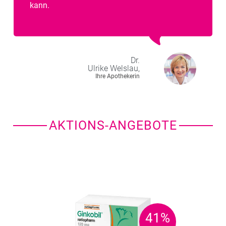
kann.
Dr.
Ulrike
Welslau,
Ihre Apothekerin
AKTIONS-ANGEBOTE
41%
41%