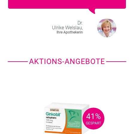
Dr.
Ulrike
Welslau,
Ihre Apothekerin
AKTIONS-ANGEBOTE
41%
41%
GESPART
GESPART