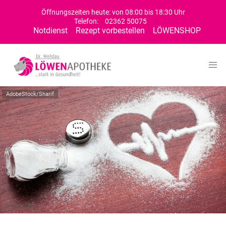
Öffnungszeiten heute: von 08:00 bis 18:30 Uhr
Telefon:
02362 50075
Notdienst
Rezept vorbestellen
LÖWENSHOP
AdobeStock/Sharif
Symbolbild