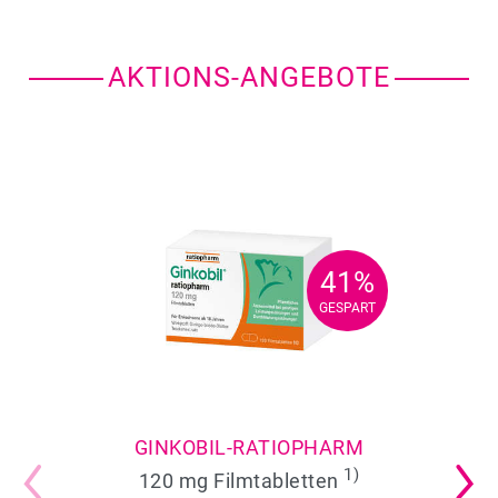
AKTIONS-ANGEBOTE
41%
41%
GESPART
GESPART
GINKOBIL-RATIOPHARM
1)
120 mg Filmtabletten