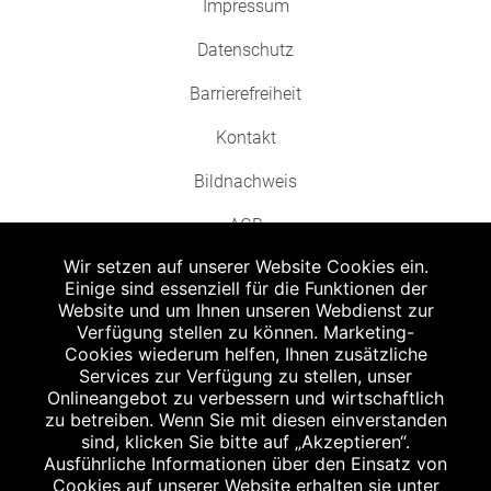
Impressum
Datenschutz
Barrierefreiheit
Kontakt
Bildnachweis
AGB
Wir setzen auf unserer Website Cookies ein.
Einige sind essenziell für die Funktionen der
Website und um Ihnen unseren Webdienst zur
Verfügung stellen zu können. Marketing-
Cookies wiederum helfen, Ihnen zusätzliche
Abgabe in haushaltsüblichen Mengen, solange der Vorrat reicht. Für Druck-
und Satzfehler keine Haftung.
Services zur Verfügung zu stellen, unser
1
Onlineangebot zu verbessern und wirtschaftlich
Zu Risiken und Nebenwirkungen lesen Sie die Packungsbeilage und fragen
Sie Ihren Arzt oder Apotheker.
zu betreiben. Wenn Sie mit diesen einverstanden
2
sind, klicken Sie bitte auf „Akzeptieren“.
Angabe nach der deutschen Arzneimitteltaxe Apothekenerstattungspreis
(AEP). Der AEP ist keine unverbindliche Preisempfehlung der Hersteller. Der
Ausführliche Informationen über den Einsatz von
AEP ist ein von den Apotheken in Ansatz gebrachter Preis für rezeptfreie
Cookies auf unserer Website erhalten sie unter