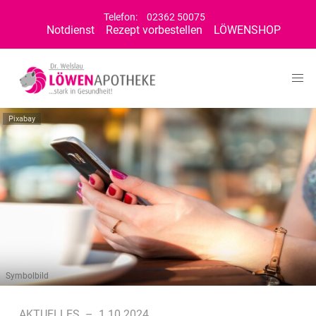
Telefon:
02362 50075
Notdienst
Rezept vorbestellen
LÖWENSHOP
Pixabay
Symbolbild
AKTUELLES
–
1.10.2024