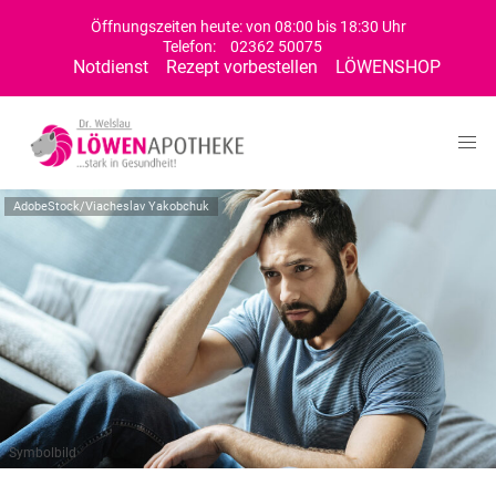
Öffnungszeiten heute: von 08:00 bis 18:30 Uhr
Telefon:
02362 50075
Notdienst
Rezept vorbestellen
LÖWENSHOP
AdobeStock/Viacheslav Yakobchuk
Symbolbild