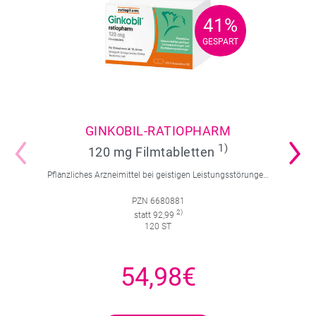
41%
41%
GESPART
GESPART
GINKOBIL-RATIOPHARM
1)
120 mg Filmtabletten
Pflanzliches Arzneimittel bei geistigen Leistungsstörungen und Durchblutungsstörungen.
PZN 6680881
2)
statt 92,99
120 ST
54,98€