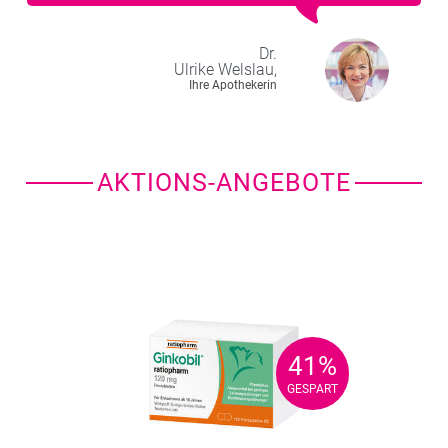
Dr.
Ulrike
Welslau,
Ihre Apothekerin
AKTIONS-ANGEBOTE
41%
41%
GESPART
GESPART