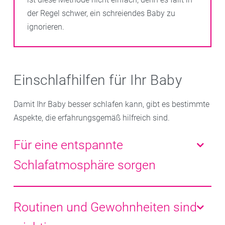
der Regel schwer, ein schreiendes Baby zu
ignorieren.
Einschlafhilfen für Ihr Baby
Damit Ihr Baby besser schlafen kann, gibt es bestimmte
Aspekte, die erfahrungsgemäß hilfreich sind.
Für eine entspannte
Schlafatmosphäre sorgen
Wichtig für eine gute Schlafumgebung des Babys sind
die folgenden Tipps, die auch zur Vorbeugung des
Routinen und Gewohnheiten sind
SIDS (plötzlicher Kindstod) angewandt werden: