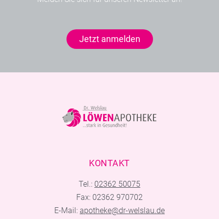
Jetzt anmelden
KONTAKT
Tel.:
02362 50075
Fax: 02362 970702
E-Mail:
apotheke@dr-welslau.de