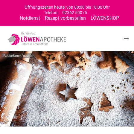
Öffnungszeiten heute: von 08:00 bis 18:00 Uhr
Telefon:
02362 50075
Notdienst
Rezept vorbestellen
LÖWENSHOP
AdobeStock/gudrun
Symbolbild