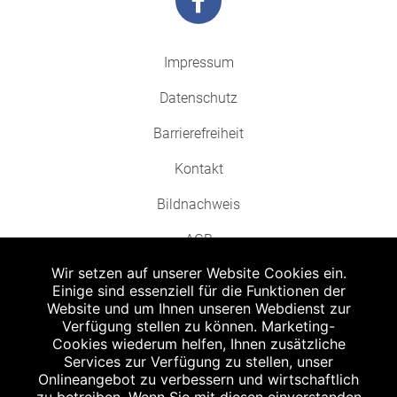
Impressum
Datenschutz
Barrierefreiheit
Kontakt
Bildnachweis
AGB
Wir setzen auf unserer Website Cookies ein.
Einige sind essenziell für die Funktionen der
Website und um Ihnen unseren Webdienst zur
Verfügung stellen zu können. Marketing-
Cookies wiederum helfen, Ihnen zusätzliche
Abgabe in haushaltsüblichen Mengen, solange der Vorrat reicht. Für Druck-
und Satzfehler keine Haftung.
Services zur Verfügung zu stellen, unser
1
Onlineangebot zu verbessern und wirtschaftlich
Zu Risiken und Nebenwirkungen lesen Sie die Packungsbeilage und fragen
Sie Ihren Arzt oder Apotheker.