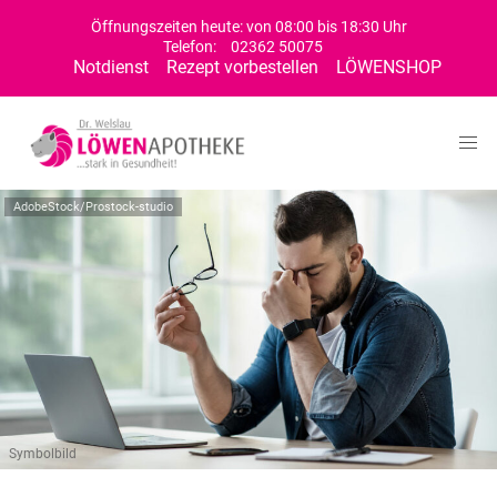
Öffnungszeiten heute: von 08:00 bis 18:30 Uhr
Telefon:
02362 50075
Notdienst
Rezept vorbestellen
LÖWENSHOP
AdobeStock/Prostock-studio
Symbolbild