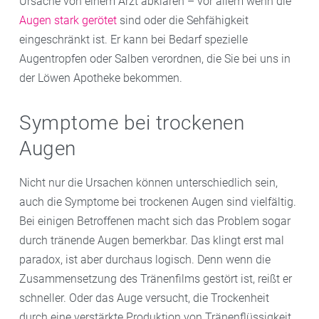
Ursache von einem Arzt abklären – vor allem wenn die
ebenfalls begünstigen und die Symptome
Augen stark gerötet
sind oder die Sehfähigkeit
verschlimmern. Zudem können beim Schminken
eingeschränkt ist. Er kann bei Bedarf spezielle
Partikel in die Augen gelangen und sie reizen. Das
Augentropfen oder Salben verordnen, die Sie bei uns in
Gleiche gilt für Cremes und Make-up.
der Löwen Apotheke bekommen.
Symptome bei trockenen
Augen
Nicht nur die Ursachen können unterschiedlich sein,
auch die Symptome bei trockenen Augen sind vielfältig.
Bei einigen Betroffenen macht sich das Problem sogar
durch tränende Augen bemerkbar. Das klingt erst mal
paradox, ist aber durchaus logisch. Denn wenn die
Zusammensetzung des Tränenfilms gestört ist, reißt er
schneller. Oder das Auge versucht, die Trockenheit
durch eine verstärkte Produktion von Tränenflüssigkeit