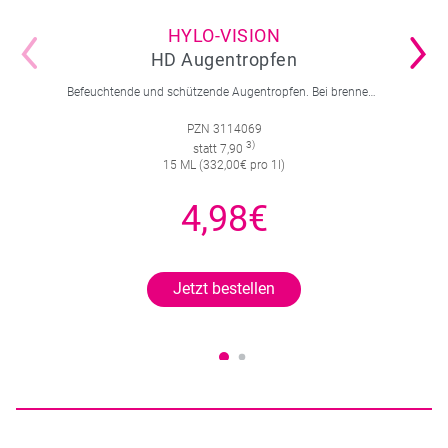
HYLO-VISION
HD Augentropfen
Befeuchtende und schützende Augentropfen. Bei brennenden und tränenden Augen und Sandkorngefühl.
PZN 3114069
3)
statt 7,90
15 ML (332,00€ pro 1l)
4,98€
Jetzt bestellen