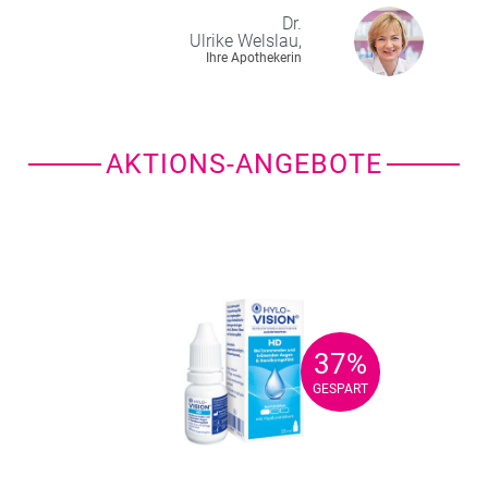
Dr.
Ulrike
Welslau,
Ihre Apothekerin
AKTIONS-ANGEBOTE
37%
37%
GESPART
GESPART