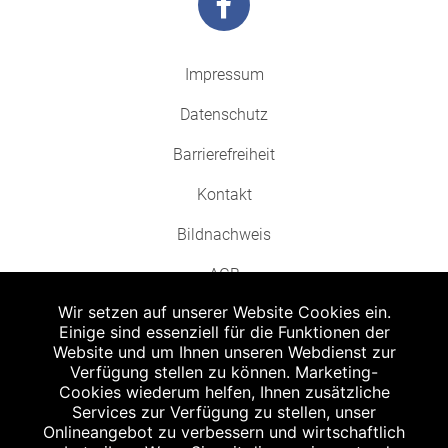
Impressum
Datenschutz
Barrierefreiheit
Kontakt
Bildnachweis
AGB
Wir setzen auf unserer Website Cookies ein.
Einige sind essenziell für die Funktionen der
Website und um Ihnen unseren Webdienst zur
Verfügung stellen zu können. Marketing-
Cookies wiederum helfen, Ihnen zusätzliche
Abgabe in haushaltsüblichen Mengen, solange der Vorrat reicht. Für Druck-
und Satzfehler keine Haftung.
Services zur Verfügung zu stellen, unser
1
Onlineangebot zu verbessern und wirtschaftlich
Zu Risiken und Nebenwirkungen lesen Sie die Packungsbeilage und fragen
Sie Ihren Arzt oder Apotheker.