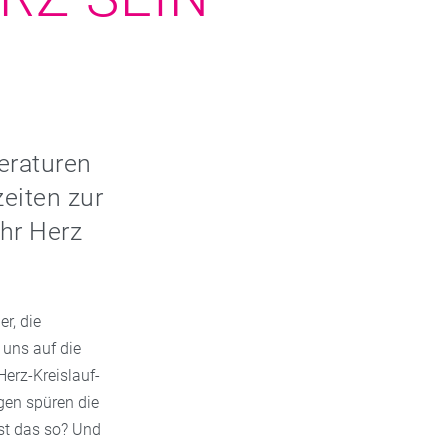
eraturen
eiten zur
hr Herz
r, die
uns auf die
erz-Kreislauf-
gen spüren die
st das so? Und