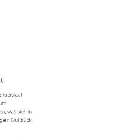
zu
Kreislauf-
 um
en, was sich in
igem Blutdruck