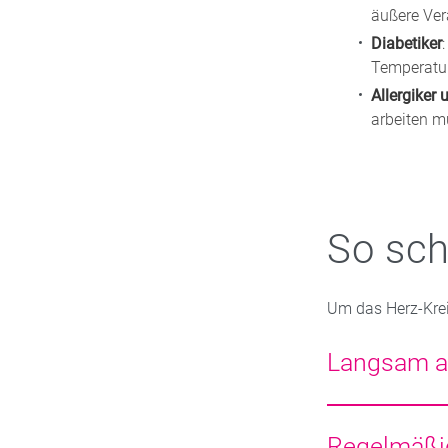
äußere Ve
Diabetiker
Temperatu
Allergiker
arbeiten m
So sch
Um das Herz-Krei
Langsam a
Ein abrupter Wec
Wechselduschen o
Regelmäßi