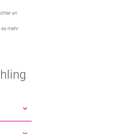
echter an
a es mehr
hling
en.
 und die