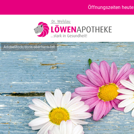
Öffnungszeiten heute:
AdobeStock/doris oberfrank-list