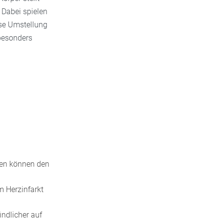
 Dabei spielen
ese Umstellung
besonders
ien können den
m Herzinfarkt
ndlicher auf