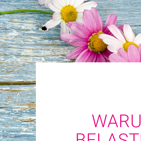
WARU
BELAST
Symbolbild