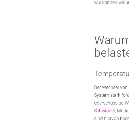
wie können wir u
Warum 
belast
Temperatu
Der Wechsel von
System stark ford
überschüssige W
Schwindel
, Müdi
sind hiervon beso