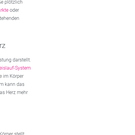
e plötzlich
rkte
oder
stehenden
rz
stung darstellt.
eislauf-System
e im Körper
dem kann das
das Herz mehr
örper stellt