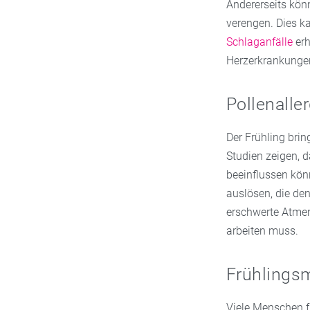
Andererseits kön
verengen. Dies ka
Schlaganfälle
erh
Herzerkrankunge
Pollenalle
Der Frühling bring
Studien zeigen, 
beeinflussen kön
auslösen, die de
erschwerte Atmen
arbeiten muss.
Frühlings
Viele Menschen f