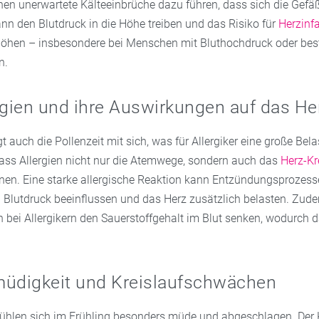
nen unerwartete Kälteeinbrüche dazu führen, dass sich die Gefäß
nn den Blutdruck in die Höhe treiben und das Risiko für
Herzinfa
öhen – insbesondere bei Menschen mit Bluthochdruck oder be
n.
rgien und ihre Auswirkungen auf das He
t auch die Pollenzeit mit sich, was für Allergiker eine große Bela
dass Allergien nicht nur die Atemwege, sondern auch das
Herz-Kr
nen. Eine starke allergische Reaktion kann Entzündungsprozess
n Blutdruck beeinflussen und das Herz zusätzlich belasten. Zu
 bei Allergikern den Sauerstoffgehalt im Blut senken, wodurch 
müdigkeit und Kreislaufschwächen
ühlen sich im Frühling besonders müde und abgeschlagen. Der K