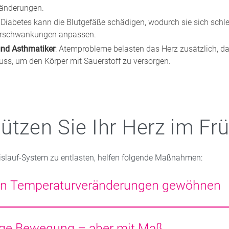
ränderungen.
: Diabetes kann die Blutgefäße schädigen, wodurch sie sich schl
rschwankungen anpassen.
 und Asthmatiker
: Atemprobleme belasten das Herz zusätzlich, d
uss, um den Körper mit Sauerstoff zu versorgen.
ützen Sie Ihr Herz im Frü
slauf-System zu entlasten, helfen folgende Maßnahmen:
n Temperaturveränderungen gewöhnen
hsel von kühlen zu warmen Temperaturen kann das Herz belast
der Saunagänge können helfen, das Gefäßsystem zu trainieren
ge Bewegung – aber mit Maß