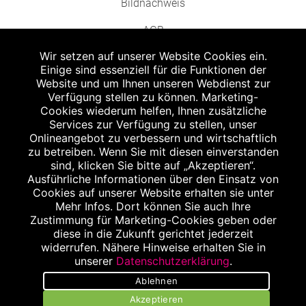
Bildnachweis
AGB
Wir setzen auf unserer Website Cookies ein.
Einige sind essenziell für die Funktionen der
Website und um Ihnen unseren Webdienst zur
Verfügung stellen zu können. Marketing-
Cookies wiederum helfen, Ihnen zusätzliche
Abgabe in haushaltsüblichen Mengen, solange der Vorrat reicht. Für Druck-
und Satzfehler keine Haftung.
Services zur Verfügung zu stellen, unser
1
Onlineangebot zu verbessern und wirtschaftlich
Zu Risiken und Nebenwirkungen lesen Sie die Packungsbeilage und fragen
Sie Ihren Arzt oder Apotheker.
zu betreiben. Wenn Sie mit diesen einverstanden
2
sind, klicken Sie bitte auf „Akzeptieren“.
Angabe nach der deutschen Arzneimitteltaxe Apothekenerstattungspreis
(AEP). Der AEP ist keine unverbindliche Preisempfehlung der Hersteller. Der
Ausführliche Informationen über den Einsatz von
AEP ist ein von den Apotheken in Ansatz gebrachter Preis für rezeptfreie
Cookies auf unserer Website erhalten sie unter
Arzneimittel. Er entspricht in der Höhe dem für Apotheken verbindlichen
Mehr Infos. Dort können Sie auch Ihre
Abgabepreis, zu dem eine Apotheke in bestimmten Fällen (z.B. bei Kindern
Zustimmung für Marketing-Cookies geben oder
unter 12 Jahren) das Produkt mit der gesetzlichen Krankenversicherung
abrechnet. Der AEP ist der allgemeine Erstattungspreis im Falle einer
diese in die Zukunft gerichtet jederzeit
Kostenübernahme durch die gesetzlichen Krankenkassen, vor Abzug eines
widerrufen. Nähere Hinweise erhalten Sie in
Zwangsrabattes (zur Zeit 5%) nach §130 Abs. 1 SGB V.
unserer
Datenschutzerklärung
.
3
Unverbindliche Preisempfehlung des Herstellers (UVP).
Ablehnen
powered by apovena.de
Akzeptieren