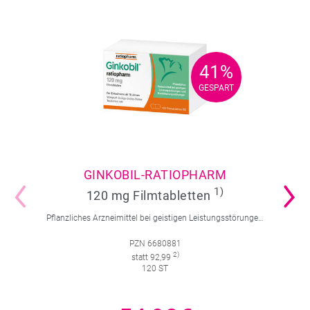
41%
41%
GESPART
GESPART
GINKOBIL-RATIOPHARM
1)
120 mg Filmtabletten
Pflanzliches Arzneimittel bei geistigen Leistungsstörungen und Durchblutungsstörungen.
PZN 6680881
2)
statt 92,99
120 ST