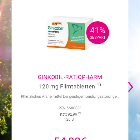
41%
41%
GESPART
GESPART
GINKOBIL-RATIOPHARM
1)
120 mg Filmtabletten
Pflanzliches Arzneimittel bei geistigen Leistungsstörungen und Durchblutungsstörungen.
PZN 6680881
2)
statt 92,99
120 ST