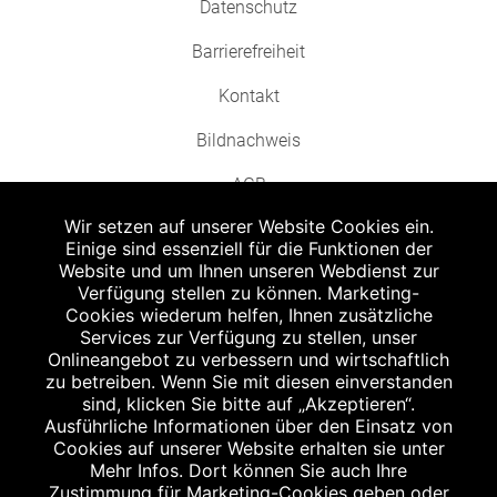
Datenschutz
Barrierefreiheit
Kontakt
Bildnachweis
AGB
Wir setzen auf unserer Website Cookies ein.
Einige sind essenziell für die Funktionen der
Website und um Ihnen unseren Webdienst zur
Verfügung stellen zu können. Marketing-
Cookies wiederum helfen, Ihnen zusätzliche
Abgabe in haushaltsüblichen Mengen, solange der Vorrat reicht. Für Druck-
und Satzfehler keine Haftung.
Services zur Verfügung zu stellen, unser
1
Onlineangebot zu verbessern und wirtschaftlich
Zu Risiken und Nebenwirkungen lesen Sie die Packungsbeilage und fragen
Sie Ihren Arzt oder Apotheker.
zu betreiben. Wenn Sie mit diesen einverstanden
2
sind, klicken Sie bitte auf „Akzeptieren“.
Angabe nach der deutschen Arzneimitteltaxe Apothekenerstattungspreis
(AEP). Der AEP ist keine unverbindliche Preisempfehlung der Hersteller. Der
Ausführliche Informationen über den Einsatz von
AEP ist ein von den Apotheken in Ansatz gebrachter Preis für rezeptfreie
Cookies auf unserer Website erhalten sie unter
Arzneimittel. Er entspricht in der Höhe dem für Apotheken verbindlichen
Mehr Infos. Dort können Sie auch Ihre
Abgabepreis, zu dem eine Apotheke in bestimmten Fällen (z.B. bei Kindern
Zustimmung für Marketing-Cookies geben oder
unter 12 Jahren) das Produkt mit der gesetzlichen Krankenversicherung