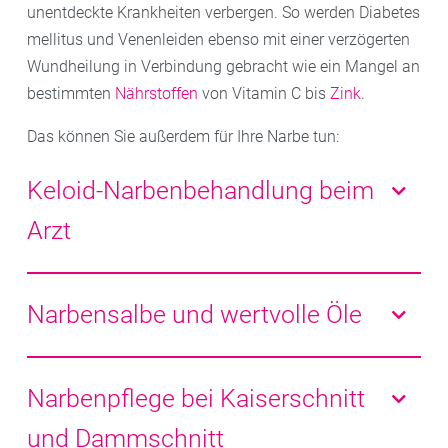
unentdeckte Krankheiten verbergen. So werden Diabetes
mellitus und Venenleiden ebenso mit einer verzögerten
Wundheilung in Verbindung gebracht wie ein Mangel an
bestimmten
Nährstoffen
von Vitamin C bis
Zink
.
Das können Sie außerdem für Ihre Narbe tun:
Keloid-Narbenbehandlung beim
Arzt
Je nach Art und Symptom, stehen Ihnen viele
ärztliche Behandlungsmöglichkeiten offen:
Narbensalbe und wertvolle Öle
– Lokalanästhetikum zur raschen Schmerzlinderung
– Kortisonspritzen direkt ins Narbengewebe
Nach Verletzungen oder Operationen sollte auf eine
– Antibiotika bei Entzündungsreaktionen
gute Wundheilung geachtet werden. Aufkratzen von
Narbenpflege bei Kaiserschnitt
– Kältetherapie (Kryotherapie)
Wundschorf oder Infektionen können zu hypertrophen
und Dammschnitt
– Druckverbände
Narben führen. Mit der Narbenpflege kann begonnen