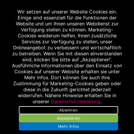
AGB
Wir setzen auf unserer Website Cookies ein.
Einige sind essenziell für die Funktionen der
Website und um Ihnen unseren Webdienst zur
Verfügung stellen zu können. Marketing-
Cookies wiederum helfen, Ihnen zusätzliche
Abgabe in haushaltsüblichen Mengen, solange der Vorrat reicht. Für Druck-
und Satzfehler keine Haftung.
Services zur Verfügung zu stellen, unser
1
Onlineangebot zu verbessern und wirtschaftlich
Zu Risiken und Nebenwirkungen lesen Sie die Packungsbeilage und fragen
Sie Ihren Arzt oder Apotheker.
zu betreiben. Wenn Sie mit diesen einverstanden
2
sind, klicken Sie bitte auf „Akzeptieren“.
Angabe nach der deutschen Arzneimitteltaxe Apothekenerstattungspreis
(AEP). Der AEP ist keine unverbindliche Preisempfehlung der Hersteller. Der
Ausführliche Informationen über den Einsatz von
AEP ist ein von den Apotheken in Ansatz gebrachter Preis für rezeptfreie
Cookies auf unserer Website erhalten sie unter
Arzneimittel. Er entspricht in der Höhe dem für Apotheken verbindlichen
Mehr Infos. Dort können Sie auch Ihre
Abgabepreis, zu dem eine Apotheke in bestimmten Fällen (z.B. bei Kindern
Zustimmung für Marketing-Cookies geben oder
unter 12 Jahren) das Produkt mit der gesetzlichen Krankenversicherung
abrechnet. Der AEP ist der allgemeine Erstattungspreis im Falle einer
diese in die Zukunft gerichtet jederzeit
Kostenübernahme durch die gesetzlichen Krankenkassen, vor Abzug eines
widerrufen. Nähere Hinweise erhalten Sie in
Zwangsrabattes (zur Zeit 5%) nach §130 Abs. 1 SGB V.
unserer
Datenschutzerklärung
.
3
Unverbindliche Preisempfehlung des Herstellers (UVP).
Ablehnen
powered by apovena.de
Akzeptieren
Mehr Infos