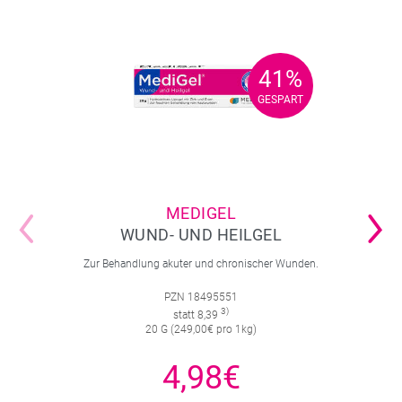
Inhaltstoffen.
41%
41%
GESPART
GESPART
MEDIGEL
WUND- UND HEILGEL
Zur Behandlung akuter und chronischer Wunden.
PZN 18495551
3)
statt 8,39
20 G (249,00€ pro 1kg)
4,98€