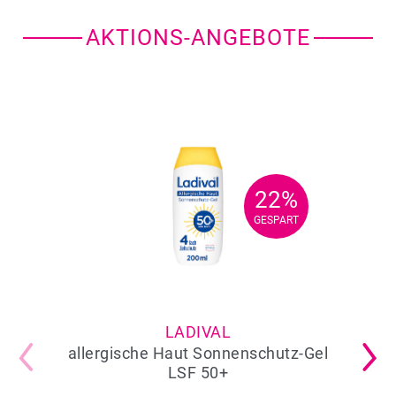
AKTIONS-ANGEBOTE
22%
22%
GESPART
GESPART
LADIVAL
allergische Haut Sonnenschutz-Gel
LSF 50+