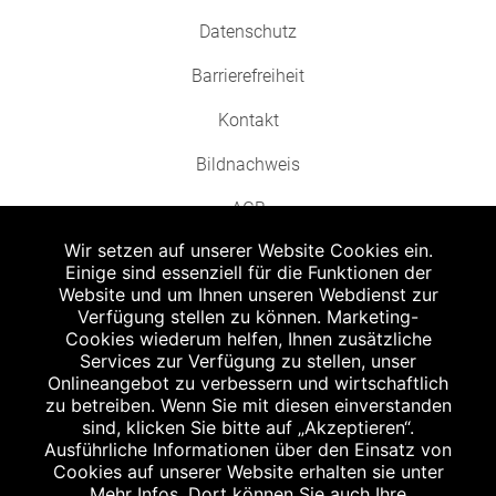
Datenschutz
Barrierefreiheit
Kontakt
Bildnachweis
AGB
Wir setzen auf unserer Website Cookies ein.
Einige sind essenziell für die Funktionen der
Website und um Ihnen unseren Webdienst zur
Verfügung stellen zu können. Marketing-
Cookies wiederum helfen, Ihnen zusätzliche
Abgabe in haushaltsüblichen Mengen, solange der Vorrat reicht. Für Druck-
und Satzfehler keine Haftung.
Services zur Verfügung zu stellen, unser
1
Onlineangebot zu verbessern und wirtschaftlich
Zu Risiken und Nebenwirkungen lesen Sie die Packungsbeilage und fragen
Sie Ihren Arzt oder Apotheker.
zu betreiben. Wenn Sie mit diesen einverstanden
2
sind, klicken Sie bitte auf „Akzeptieren“.
Angabe nach der deutschen Arzneimitteltaxe Apothekenerstattungspreis
(AEP). Der AEP ist keine unverbindliche Preisempfehlung der Hersteller. Der
Ausführliche Informationen über den Einsatz von
AEP ist ein von den Apotheken in Ansatz gebrachter Preis für rezeptfreie
Cookies auf unserer Website erhalten sie unter
Arzneimittel. Er entspricht in der Höhe dem für Apotheken verbindlichen
Mehr Infos. Dort können Sie auch Ihre
Abgabepreis, zu dem eine Apotheke in bestimmten Fällen (z.B. bei Kindern