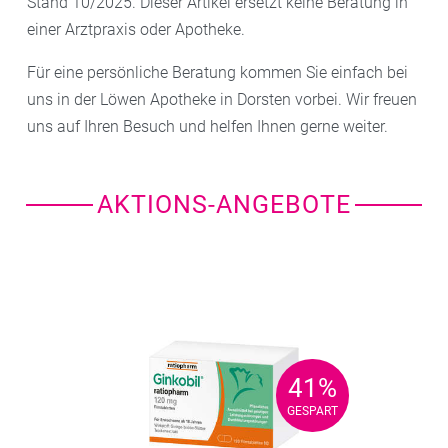
Stand 10/2025. Dieser Artikel ersetzt keine Beratung in
einer Arztpraxis oder Apotheke.
Für eine persönliche Beratung kommen Sie einfach bei
uns in der Löwen Apotheke in Dorsten vorbei. Wir freuen
uns auf Ihren Besuch und helfen Ihnen gerne weiter.
AKTIONS-ANGEBOTE
41%
41%
GESPART
GESPART