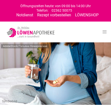
Öffnungszeiten heute: von 09:00 bis 14:00 Uhr
Telefon:
02362 50075
Notdienst
Rezept vorbestellen
LÖWENSHOP
AdobeStock/Татьяна Немировская
Symbolbild