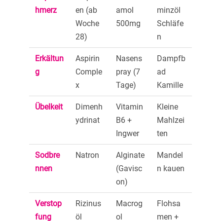
hmerz
en (ab
amol
minzöl
Woche
500mg
Schläfe
28)
n
Erkältun
Aspirin
Nasens
Dampfb
g
Comple
pray (7
ad
x
Tage)
Kamille
Übelkeit
Dimenh
Vitamin
Kleine
ydrinat
B6 +
Mahlzei
Ingwer
ten
Sodbre
Natron
Alginate
Mandel
nnen
(Gavisc
n kauen
on)
Verstop
Rizinus
Macrog
Flohsa
fung
öl
ol
men +