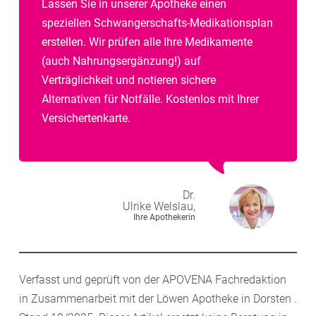
Lassen Sie in unserer Apotheke einen
speziellen Schwangerschafts-Medikationsplan
erstellen. Wir prüfen alle Ihre Medikamente
(auch Nahrungsergänzung!) auf
Verträglichkeit und notieren sichere
Alternativen für Notfälle. Kostenlos mit Ihrer
Versichertenkarte.
Dr.
Ulrike
Welslau,
Ihre Apothekerin
Verfasst und geprüft von der APOVENA Fachredaktion
in Zusammenarbeit mit der Löwen Apotheke in Dorsten .