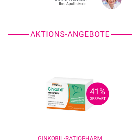
Ihre Apothekerin
AKTIONS-ANGEBOTE
41%
41%
GESPART
GESPART
GINKOBIL-RATIOPHARM