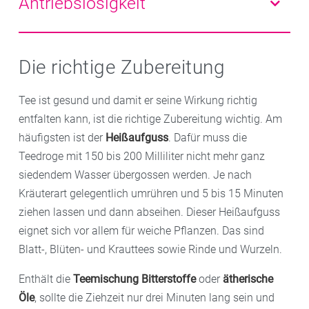
Antriebslosigkeit
Entzündungen. Das Trio aus Anis, Kümmel und
Pflanzenextrakte aus Baldrian,
Lavendel
,
Fenchel hilft gegen Blähungen – auch schon bei
Passionsblume und Melisse. Sie wirken beruhigend
Fühlen Sie sich
müde
und ausgelaugt? Auch hier
Babys.
und schlaffördernd. Diese Pflanzen bekommen Sie
kann Tee helfen:
Ingwer
-, Orangen-, Mandarinen- und
Die richtige Zubereitung
einzeln oder auch als fertige Mischung in Ihrer
Zitronentees regen Kreislauf und Stimmung an.
Apotheke.
Zudem wärmen sie von innen.
Johanniskraut
hellt die
Tee ist gesund und damit er seine Wirkung richtig
Stimmung auf. Und Weißdorn fördert die
entfalten kann, ist die richtige Zubereitung wichtig. Am
Durchblutung des Herzmuskels. Er kann so die
häufigsten ist der
Heißaufguss
. Dafür muss die
allgemeine Leistungsfähigkeit, zum Beispiel beim
Teedroge mit 150 bis 200 Milliliter nicht mehr ganz
Treppensteigen, steigern.
siedendem Wasser übergossen werden. Je nach
Kräuterart gelegentlich umrühren und 5 bis 15 Minuten
ziehen lassen und dann abseihen. Dieser Heißaufguss
eignet sich vor allem für weiche Pflanzen. Das sind
Blatt-, Blüten- und Krauttees sowie Rinde und Wurzeln.
Enthält die
Teemischung Bitterstoffe
oder
ätherische
Öle
, sollte die Ziehzeit nur drei Minuten lang sein und