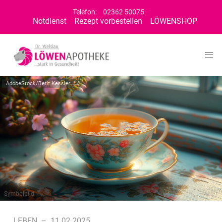
Telefon:
02362 50075
Notdienst
Rezept vorbestellen
LÖWENSHOP
AdobeStock/Berit Kessler
Symbolbild
LEBEN
–
11.02.2025