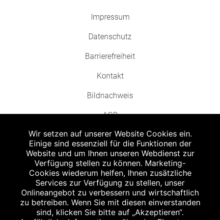
Impressum
Datenschutz
Barrierefreiheit
Kontakt
Bildnachweis
AGB
Wir setzen auf unserer Website Cookies ein.
Einige sind essenziell für die Funktionen der
Website und um Ihnen unseren Webdienst zur
Verfügung stellen zu können. Marketing-
Cookies wiederum helfen, Ihnen zusätzliche
Abgabe in haushaltsüblichen Mengen, solange der Vorrat reicht. Für Druck-
und Satzfehler keine Haftung.
Services zur Verfügung zu stellen, unser
1
Onlineangebot zu verbessern und wirtschaftlich
Zu Risiken und Nebenwirkungen lesen Sie die Packungsbeilage und fragen
Sie Ihren Arzt oder Apotheker.
zu betreiben. Wenn Sie mit diesen einverstanden
2
sind, klicken Sie bitte auf „Akzeptieren“.
Angabe nach der deutschen Arzneimitteltaxe Apothekenerstattungspreis
(AEP). Der AEP ist keine unverbindliche Preisempfehlung der Hersteller. Der