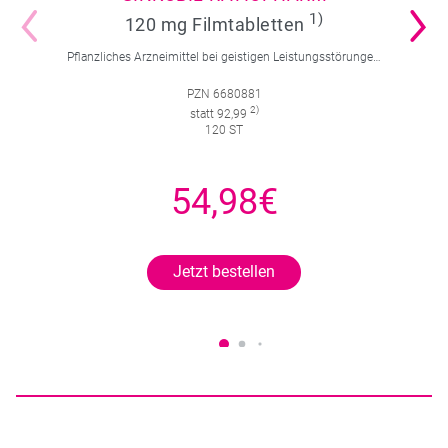
1)
120 mg Filmtabletten
Pflanzliches Arzneimittel bei geistigen Leistungsstörungen und Durchblutungsstörungen.
PZN 6680881
2)
statt 92,99
120 ST
54,98€
Jetzt bestellen