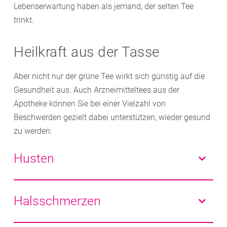
Lebenserwartung haben als jemand, der selten Tee
trinkt.
Heilkraft aus der Tasse
Aber nicht nur der grüne Tee wirkt sich günstig auf die
Gesundheit aus. Auch Arzneimitteltees aus der
Apotheke können Sie bei einer Vielzahl von
Beschwerden gezielt dabei unterstützen, wieder gesund
zu werden:
Husten
Thymiantee hilft zum Beispiel bei Erkältungen und
Husten
, den Schleim in den Atemwegen zu lösen.
Halsschmerzen
Eibischwurzel, Spitzwegerich und Isländisch Moos
wirken bei Hustenreiz lindernd.
Wer unter Halskratzen, geschwollenen Mandeln oder